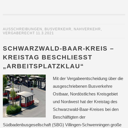
AUSSCHREIBUNGEN
,
BUSVERKEHR
,
NAHVERKEHR
,
VERGABERECHT
11.3.2021
SCHWARZWALD-BAAR-KREIS –
KREISTAG BESCHLIESST „
ARBEITSPLATZKLAU“
Mit der Vergabeentscheidung über die
ausgeschriebenen Busverkehre
Ostbaar, Nordöstliches Kreisgebiet
und Nordwest hat der Kreistag des
Schwarzwald-Baar-Kreises bei den
Beschäftigten der
Südbadenbusgesellschaft (SBG) Villingen-Schwenningen große