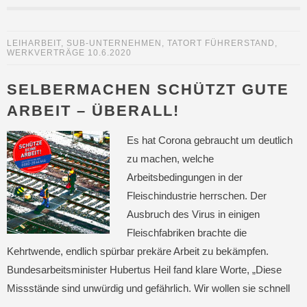
LEIHARBEIT
,
SUB-UNTERNEHMEN
,
TATORT FÜHRERSTAND
,
WERKVERTRÄGE
10.6.2020
SELBERMACHEN SCHÜTZT GUTE
ARBEIT – ÜBERALL!
Es hat Corona gebraucht um deutlich
zu machen, welche
Arbeitsbedingungen in der
Fleischindustrie herrschen. Der
Ausbruch des Virus in einigen
Fleischfabriken brachte die
Kehrtwende, endlich spürbar prekäre Arbeit zu bekämpfen.
Bundesarbeitsminister Hubertus Heil fand klare Worte, „Diese
Missstände sind unwürdig und gefährlich. Wir wollen sie schnell
…