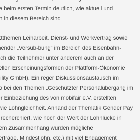
e beim ersten Termin deutlich, wie aktuell und
n in diesem Bereich sind.
themen Leiharbeit, Dienst- und Werkvertrag sowie
ender „Versub-bung“ im Bereich des Eisenbahn-
sich die Teilnehmer unter anderem auch an der
ellen Erscheinungsformen der Plattform-Ökonomie
bility GmbH). Ein reger Diskussionsaustausch im
so bei den Themen „Geschützter Personalübergang im
r Einbeziehung des von mobifair e.V. erstellten
wie Lohngleichheit. Anhand der Thematik Gender Pay
cherchiert, wie hoch der Wert der Lohnlücke in
iesem Zusammenhang wurden mögliche
rträge, Mindestlohn, etc.) mit viel Engagement