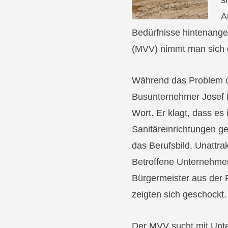
s
A
Bedürfnisse hintenange
(MVV) nimmt man sich 
Während das Problem oft
Busunternehmer Josef E
Wort. Er klagt, dass e
Sanitäreinrichtungen g
das Berufsbild. Unattr
Betroffene Unternehmen
Bürgermeister aus der 
zeigten sich geschockt.
Der MVV sucht mit Un