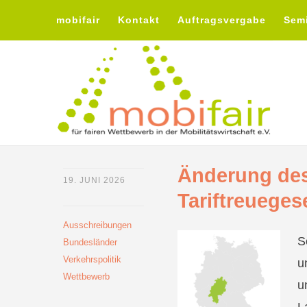
mobifair
Kontakt
Auftragsvergabe
Sem
Änderung des
19. JUNI 2026
Tariftreuege
Ausschreibungen
S
Bundesländer
Verkehrspolitik
u
Wettbewerb
u