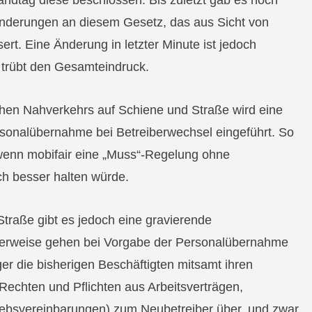
andtag diese beschlossen. Bis zuletzt gab es noch
nderungen an diesem Gesetz, das aus Sicht von
ert. Eine Änderung in letzter Minute ist jedoch
trübt den Gesamteindruck.
ichen Nahverkehrs auf Schiene und Straße wird eine
rsonalübernahme bei Betreiberwechsel eingeführt. So
wenn mobifair eine „Muss“-Regelung ohne
ich besser halten würde.
traße gibt es jedoch eine gravierende
erweise gehen bei Vorgabe der Personalübernahme
er die bisherigen Beschäftigten mitsamt ihren
Rechten und Pflichten aus Arbeitsverträgen,
riebsvereinbarungen) zum Neubetreiber über, und zwar