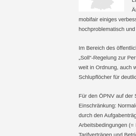
L
Ä
mobifair einiges verbess
hochproblematisch und 
Im Bereich des öffentl
„Soll“-Regelung zur Pe
weit in Ordnung, auch 
Schlupflöcher für deutl
Für den ÖPNV auf der S
Einschränkung: Normal
durch den Aufgabenträg
Arbeitsbedingungen (= 
Tarifverträgen und Bet