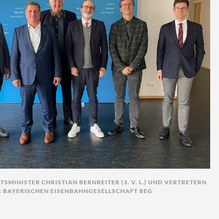
TSMINISTER CHRISTIAN BERNREITER (3. V. L.) UND VERTRETERN
R BAYERISCHEN EISENBAHNGESELLSCHAFT BEG