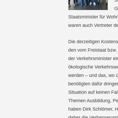
S
G
Staatsminister für Wohn
waren auch Vertreter d
Die derzeitigen Kostens
den vom Freistaat bzw
der Verkehrsminister ein
ökologische Verkehrswe
werden – und das, wo üb
benötigten dafür dringe
Situation auf keinen Fa
Themen Ausbildung, Per
haben Dirk Schlömer, H
daher die Verbesserung