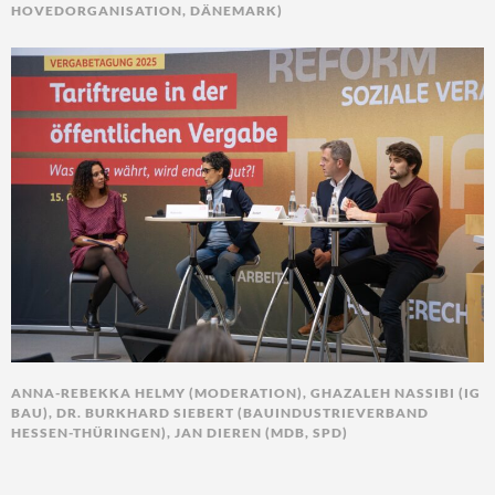
HOVEDORGANISATION, DÄNEMARK)
ANNA-REBEKKA HELMY (MODERATION), GHAZALEH NASSIBI (IG
BAU), DR. BURKHARD SIEBERT (BAUINDUSTRIEVERBAND
HESSEN-THÜRINGEN), JAN DIEREN (MDB, SPD)