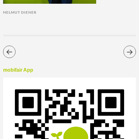
HELMUT DIENER
mobifair App