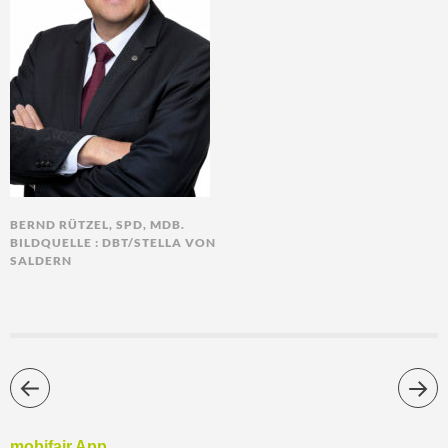
BERND RÜTZEL, SPD, MDB.
BILDQUELLE : DBT/STELLA VON
SALDERN
mobifair App