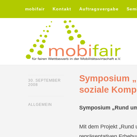
mobifair
Kontakt
Auftragsvergabe
Sem
Symposium „
30. SEPTEMBER
2008
soziale Komp
ALLGEMEIN
Symposium „Rund um d
Mit dem Projekt „Rund u
repräsentativen Erhebu