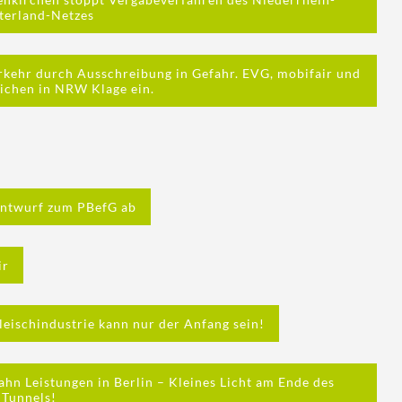
terland-Netzes
rkehr durch Ausschreibung in Gefahr. EVG, mobifair und
eichen in NRW Klage ein.
entwurf zum PBefG ab
ir
leischindustrie kann nur der Anfang sein!
ahn Leistungen in Berlin – Kleines Licht am Ende des
Tunnels!