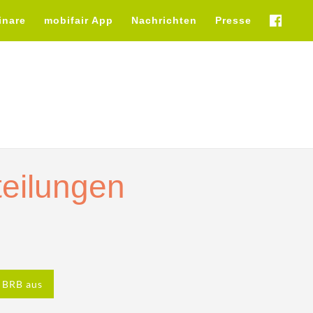
inare
mobifair App
Nachrichten
Presse
fb
teilungen
 BRB aus