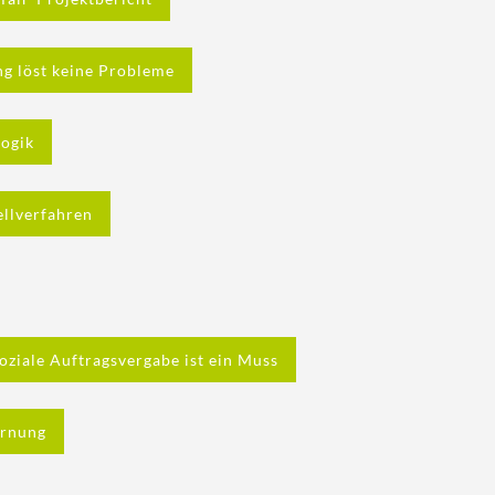
ng löst keine Probleme
Logik
ellverfahren
oziale Auftragsvergabe ist ein Muss
arnung