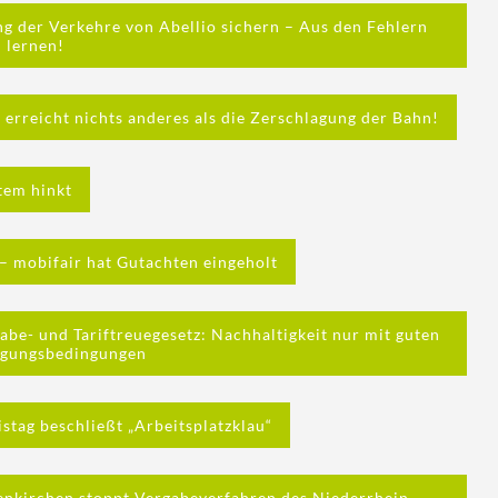
 der Verkehre von Abellio sichern – Aus den Fehlern
lernen!
erreicht nichts anderes als die Zerschlagung der Bahn!
tem hinkt
– mobifair hat Gutachten eingeholt
be- und Tariftreuegesetz: Nachhaltigkeit nur mit guten
igungsbedingungen
stag beschließt „Arbeitsplatzklau“
enkirchen stoppt Vergabeverfahren des Niederrhein-