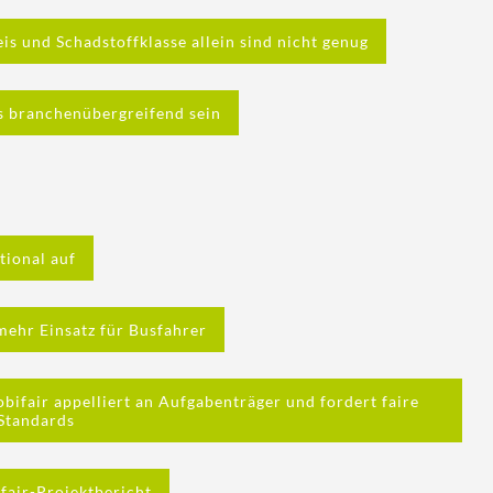
s und Schadstoffklasse allein sind nicht genug
 branchenübergreifend sein
tional auf
ehr Einsatz für Busfahrer
ifair appelliert an Aufgabenträger und fordert faire
Standards
fair-Projektbericht